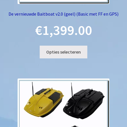
De vernieuwde Baitboat v2.0 (geel) (Basic met FF en GPS)
€
1,399.00
Dit
Opties selecteren
product
heeft
meerdere
variaties.
Deze
optie
kan
gekozen
worden
op
de