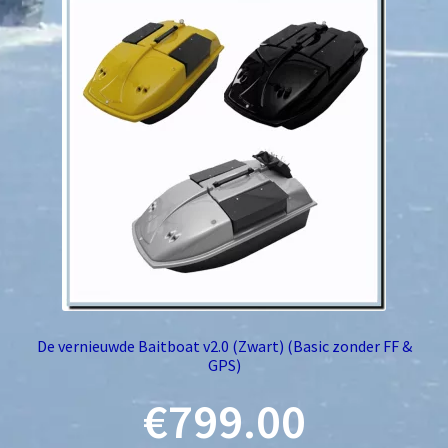
Deze
optie
kan
gekozen
worden
op
de
productpagina
De vernieuwde Baitboat v2.0 (Zwart) (Basic zonder FF &
GPS)
€
799.00