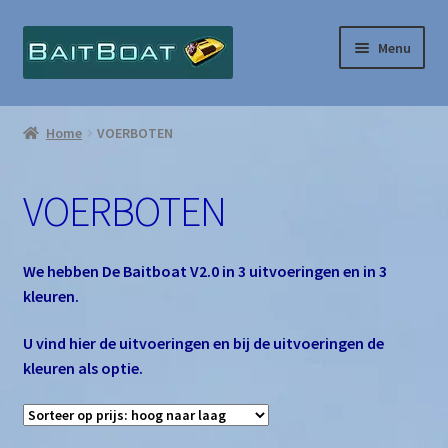
Ga
Ga
Menu
door
naar
naar
de
Home
navigatie
inhoud
Home
VOERBOTEN
Afrekenen
VOERBOTEN
Algemene Voorwaarden
Contact
We hebben De Baitboat V2.0 in 3 uitvoeringen en in 3
kleuren.
Home
U vind hier de uitvoeringen en bij de uitvoeringen de
kleuren als optie.
Mijn account
Over ons