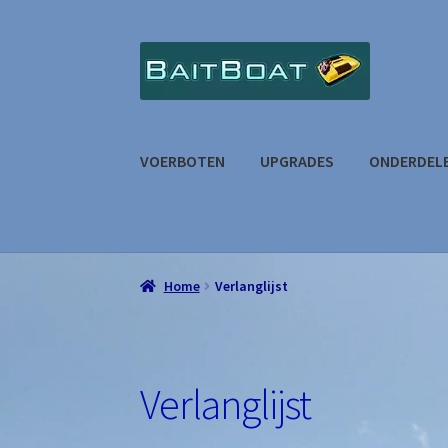
VOERBOTEN
UPGRADES
ONDERDEL
Home
Afrekenen
Algemene Voorwaarden
Co
Welkom
Winkelmand
Home
Verlanglijst
Verlanglijst