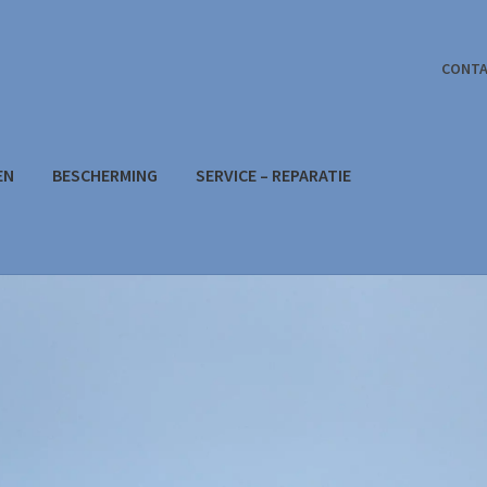
CONT
EN
BESCHERMING
SERVICE – REPARATIE
ntact
Home
Mijn account
Over ons
SERVICE – REPARATIE
Verlangl